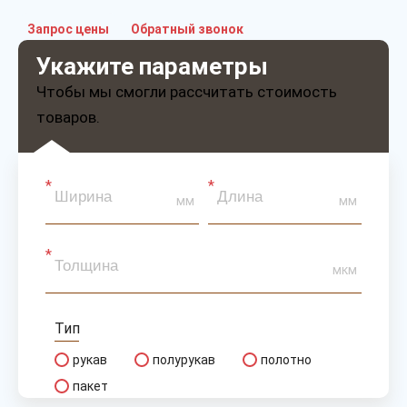
Запрос цены
Обратный звонок
Укажите параметры
Чтобы мы смогли рассчитать стоимость
товаров.
мм
мм
мкм
Тип
рукав
полурукав
полотно
пакет