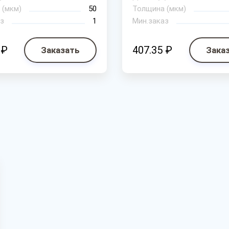
 (мкм)
50
Толщина (мкм)
з
1
Мин.заказ
 ₽
407.35 ₽
Заказать
Зака