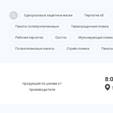
Одноразовые защитные маски
Перчатки хб
Пакеты полипропиленовые
Термоусадочная пленка
Рабочие перчатки
Скотчъ
Мульчирующая пленк
Полиэтиленовые пакеты
Стрейч пленка
Пакеты
8:
продукция по ценам от
производителя