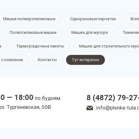
Мешки полипропиленовые
Одноразовые перчатки
Всп
Полиэтиленовые мешки
Мешки для мусора
Техниче
а
Термоусадочные пакеты
Мешки для строительного мус
 с клапаном
Контакты
Тут интересно
00 — 18:00
8 (4872) 79-27
по будням
ул. Тургеневская, 50В
info@plenka-tula.