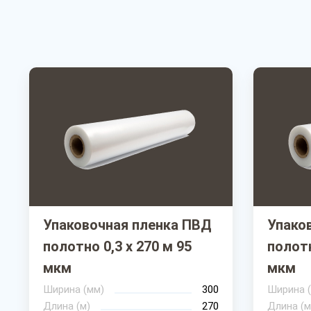
Упаковочная пленка ПВД
Упако
полотно 0,3 х 270 м 95
полотн
мкм
мкм
Ширина (мм)
300
Ширина 
Длина (м)
270
Длина (м