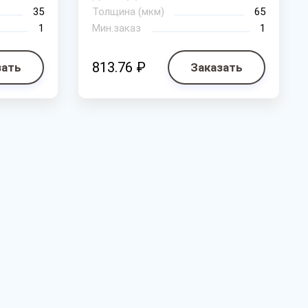
35
Толщина (мкм)
65
1
Мин.заказ
1
813.76 ₽
зать
Заказать