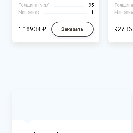
Толщина (мкм)
95
Толщина
Мин.заказ
1
Мин.зака
1 189.34 ₽
927.36
Заказать