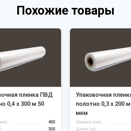
Похожие товары
вочная пленка ПВД
Упаковочная пленк
о 0,4 х 300 м 50
полотно 0,3 х 200 м
мкм
(мм)
400
Ширина (мм)
)
300
Длина (м)