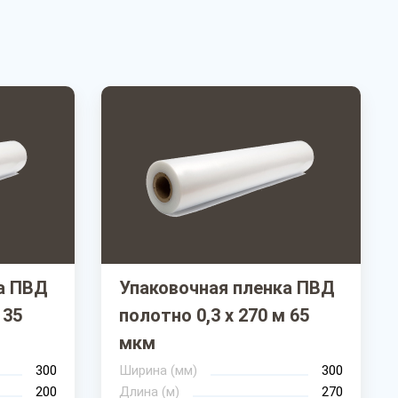
а ПВД
Упаковочная пленка ПВД
 35
полотно 0,3 х 270 м 65
мкм
300
Ширина (мм)
300
200
Длина (м)
270