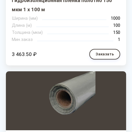
Гидроизоляционная пленка полотно 150
мкм 1 х 100 м
Ширина (мм)
1000
Длина (м)
100
Толщина (мкм)
150
Мин.заказ
1
3 463.50 ₽
Заказать