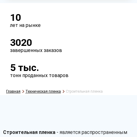
Тип
рукав
полурукав
полотно
10
лет на рынке
Перфорация
3020
есть
нет
завершенных заказов
5 тыс.
тонн проданных товаров
Главная
Техническая пленка
Строительная пленка
Рассчитать
Строительная пленка
- является распространенным