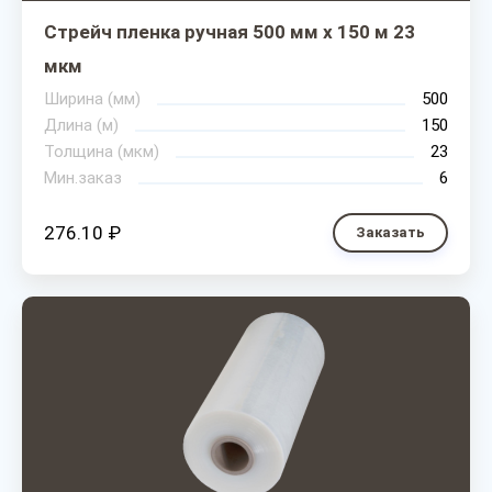
Стрейч пленка ручная 500 мм х 150 м 23
мкм
Ширина (мм)
500
Длина (м)
150
Толщина (мкм)
23
Мин.заказ
6
276.10 ₽
Заказать