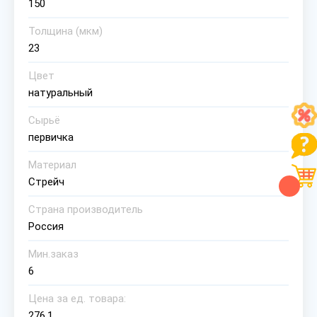
150
Толщина (мкм)
23
Цвет
натуральный
Сырьё
первичка
Материал
Стрейч
Страна производитель
Россия
Мин.заказ
6
Цена за ед. товара:
276.1