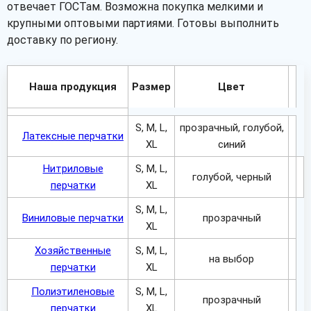
отвечает ГОСТам. Возможна покупка мелкими и
крупными оптовыми партиями. Готовы выполнить
доставку по региону.
Наша продукция
Размер
Цвет
S, M, L,
прозрачный, голубой,
Латексные перчатки
XL
синий
Нитриловые
S, M, L,
голубой, черный
перчатки
XL
S, M, L,
Виниловые перчатки
прозрачный
XL
Хозяйственные
S, M, L,
на выбор
перчатки
XL
Полиэтиленовые
S, M, L,
прозрачный
перчатки
XL