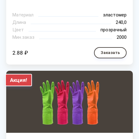
Материал
эластомер
Длина
240,0
Цвет
прозрачный
Мин.заказ
2000
2.88 ₽
Заказать
Акция!