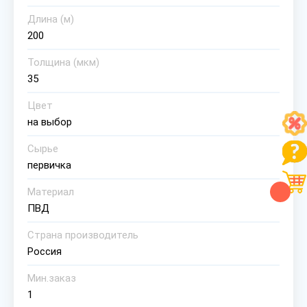
Длина (м)
200
Толщина (мкм)
35
Цвет
на выбор
Сырье
первичка
Материал
ПВД
Страна производитель
Россия
Мин.заказ
1