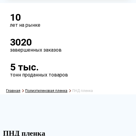
Тип
рукав
полурукав
полотно
10
лет на рынке
Перфорация
3020
есть
нет
завершенных заказов
5 тыс.
тонн проданных товаров
Главная
Полиэтиленовая пленка
ПНД пленка
Рассчитать
ПНД пленка