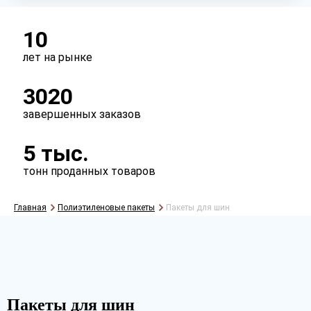
Размер колеса
R14
R18
R20
R22
10
лет на рынке
Требуется логотип
3020
да
нет
завершенных заказов
5 тыс.
тонн проданных товаров
Главная
Полиэтиленовые пакеты
Пакеты для шин
Рассчитать
Пакеты для шин