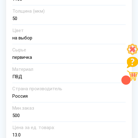
Толщина (мкм)
50
Цвет
на выбор
Сырье
первичка
Материал
ПВД
Страна производитель
Россия
Мин.заказ
500
Цена за ед. товара:
13.0