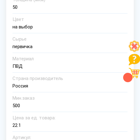
50
Цвет
на выбор
Сырье
первичка
Материал
ПВД
Страна производитель
Россия
Мин.заказ
500
Цена за ед. товара:
22.1
Артикул: