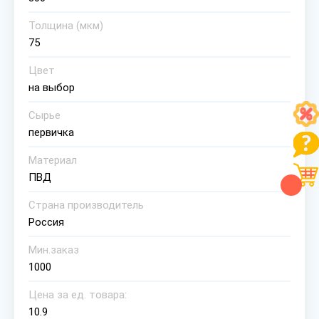
Толщина (мкм)
75
Цвет
на выбор
Сырье
первичка
Материал
ПВД
Страна производитель
Россия
Мин.заказ
1000
Цена за ед. товара:
10.9