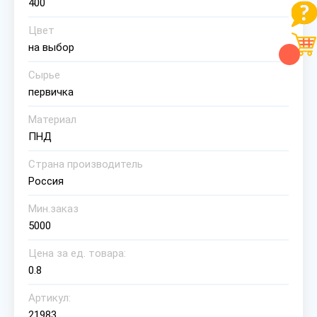
400
Цвет
на выбор
Сырье
первичка
Материал
ПНД
Страна производитель
Россия
Мин.заказ
5000
Цена за ед. товара:
0.8
Артикул:
21983