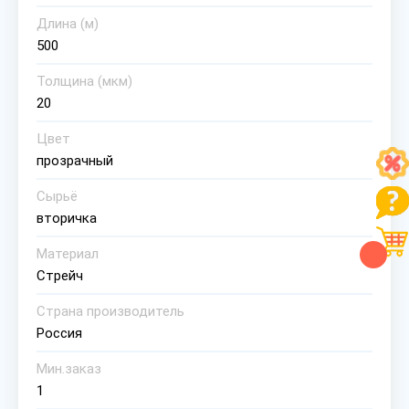
Длина (м)
500
Толщина (мкм)
20
Цвет
прозрачный
Сырьё
вторичка
Материал
Стрейч
Страна производитель
Россия
Мин.заказ
1