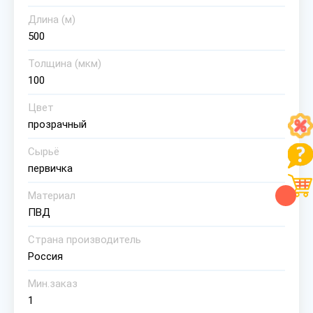
Длина (м)
500
Толщина (мкм)
100
Цвет
прозрачный
Сырьё
первичка
Материал
ПВД
Страна производитель
Россия
Мин.заказ
1