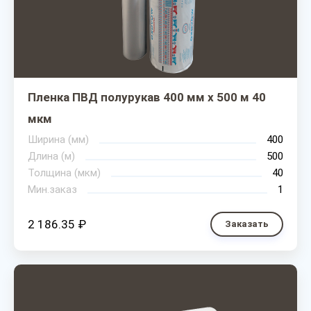
Пленка ПВД полурукав 400 мм х 500 м 40
мкм
Ширина (мм)
400
Длина (м)
500
Толщина (мкм)
40
Мин.заказ
1
2 186.35 ₽
Заказать