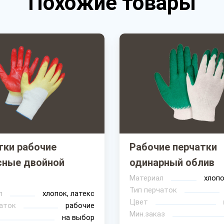
Похожие товары
тки рабочие
Рабочие перчатки
сные двойной
одинарный облив
Материал
хлопо
Тип перчаток
л
хлопок, латекс
Цвет
аток
рабочие
Мин.заказ
на выбор