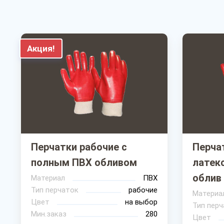
Акция!
Перчатки рабочие с
Перча
полным ПВХ обливом
латек
облив
Материал
ПВХ
Тип перчаток
рабочие
Материа
Цвет
на выбор
Тип перч
Мин.заказ
280
Цвет