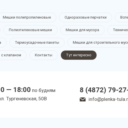
Мешки полипропиленовые
Одноразовые перчатки
Всп
Полиэтиленовые мешки
Мешки для мусора
Техниче
а
Термоусадочные пакеты
Мешки для строительного мус
 с клапаном
Контакты
Тут интересно
00 — 18:00
8 (4872) 79-27
по будням
ул. Тургеневская, 50В
info@plenka-tula.