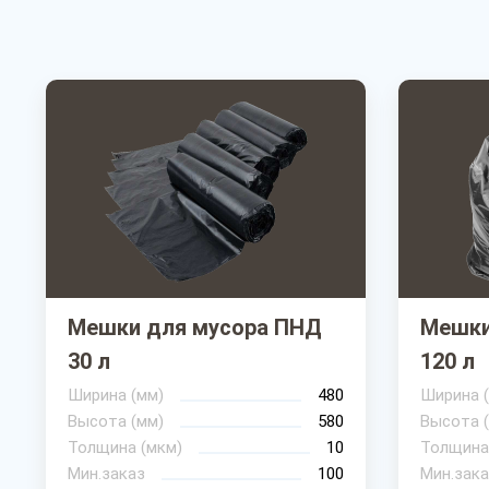
Мешки для мусора ПНД
Мешки
30 л
120 л
Ширина (мм)
480
Ширина 
Высота (мм)
580
Высота 
Толщина (мкм)
10
Толщина
Мин.заказ
100
Мин.зака