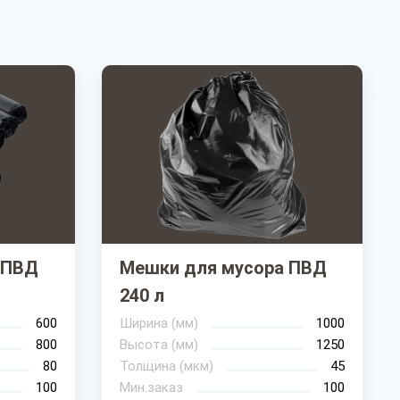
 ПВД
Мешки для мусора ПВД
240 л
600
Ширина (мм)
1000
800
Высота (мм)
1250
80
Толщина (мкм)
45
100
Мин.заказ
100