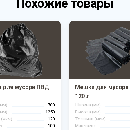
Похожие товары
 для мусора ПВД
Мешки для мусора
120 л
(мм)
700
Ширина (мм)
(мм)
1250
Высота (мм)
 (мкм)
120
Толщина (мкм)
з
100
Мин.заказ