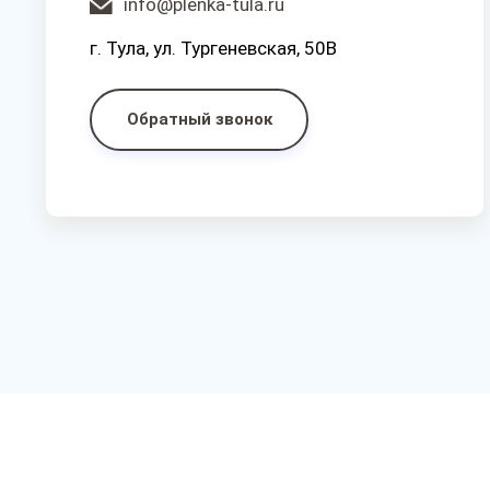
info@plenka-tula.ru
г. Тула, ул. Тургеневская, 50В
Обратный звонок