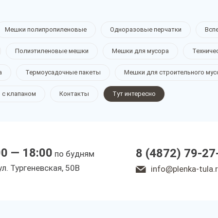
Мешки полипропиленовые
Одноразовые перчатки
Всп
Полиэтиленовые мешки
Мешки для мусора
Техниче
а
Термоусадочные пакеты
Мешки для строительного мус
 с клапаном
Контакты
Тут интересно
00 — 18:00
8 (4872) 79-27
по будням
ул. Тургеневская, 50В
info@plenka-tula.