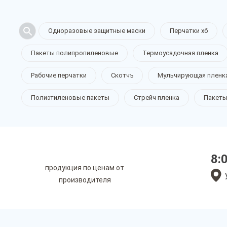
Одноразовые защитные маски
Перчатки хб
Пакеты полипропиленовые
Термоусадочная пленка
Рабочие перчатки
Скотчъ
Мульчирующая пленк
Полиэтиленовые пакеты
Стрейч пленка
Пакеты
8:
продукция по ценам от
производителя