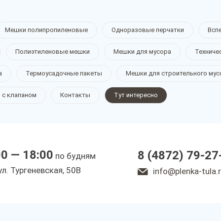
Мешки полипропиленовые
Одноразовые перчатки
Всп
Полиэтиленовые мешки
Мешки для мусора
Техниче
а
Термоусадочные пакеты
Мешки для строительного мус
 с клапаном
Контакты
Тут интересно
00 — 18:00
8 (4872) 79-27
по будням
ул. Тургеневская, 50В
info@plenka-tula.