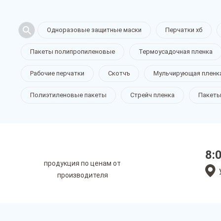
Одноразовые защитные маски
Перчатки хб
Пакеты полипропиленовые
Термоусадочная пленка
Рабочие перчатки
Скотчъ
Мульчирующая пленк
Полиэтиленовые пакеты
Стрейч пленка
Пакеты
8:
продукция по ценам от
производителя