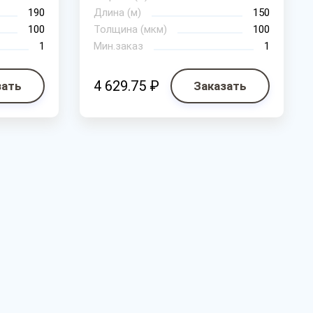
190
Длина (м)
150
100
Толщина (мкм)
100
1
Мин.заказ
1
4 629.75 ₽
зать
Заказать