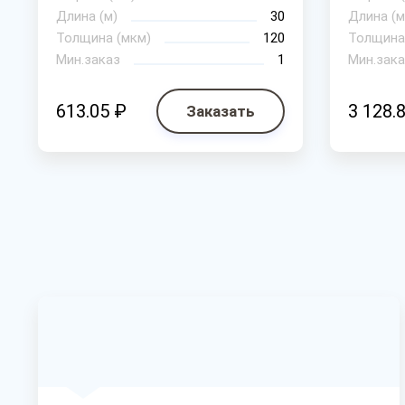
Длина (м)
30
Длина (м
Толщина (мкм)
120
Толщина
Мин.заказ
1
Мин.зака
613.05 ₽
3 128.
Заказать