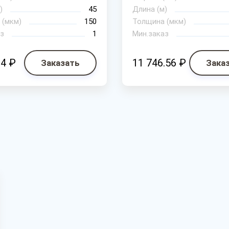
)
45
Длина (м)
 (мкм)
150
Толщина (мкм)
з
1
Мин.заказ
84 ₽
11 746.56 ₽
Заказать
Зака