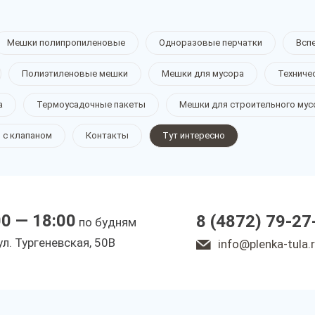
Мешки полипропиленовые
Одноразовые перчатки
Всп
Полиэтиленовые мешки
Мешки для мусора
Техниче
а
Термоусадочные пакеты
Мешки для строительного мус
 с клапаном
Контакты
Тут интересно
00 — 18:00
8 (4872) 79-27
по будням
ул. Тургеневская, 50В
info@plenka-tula.