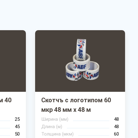
м 40
Скотчъ с логотипом 60
мкр 48 мм х 48 м
25
Ширина (мм)
48
45
Длина (м)
48
50
Толщина (мкм)
60