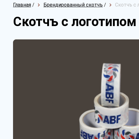
Главная
/
Брендированный скотчъ
/
Скотчъ с 
Скотчъ с логотипом 