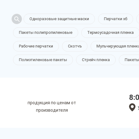
Одноразовые защитные маски
Перчатки хб
Пакеты полипропиленовые
Термоусадочная пленка
Рабочие перчатки
Скотчъ
Мульчирующая пленк
Полиэтиленовые пакеты
Стрейч пленка
Пакеты
8:
продукция по ценам от
производителя