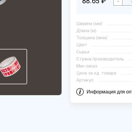
88.65 ₽
-
Ширина (мм)
Длина (м)
Толщина (мкм)
Цвет
Сырье
Страна производитель
Мин.заказ
Цена за ед. товара:
Артикул:
Информация для оп