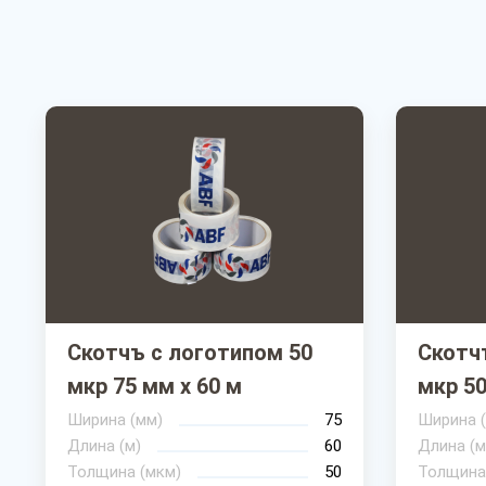
Скотчъ с логотипом 50
Скотч
мкр 75 мм х 60 м
мкр 50
Ширина (мм)
75
Ширина 
Длина (м)
60
Длина (м
Толщина (мкм)
50
Толщина