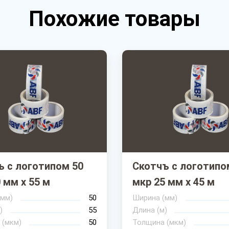
Похожие товары
ъ с логотипом 50
Скотчъ с логотипо
 мм х 55 м
мкр 25 мм х 45 м
(мм)
50
Ширина (мм)
)
55
Длина (м)
 (мкм)
50
Толщина (мкм)